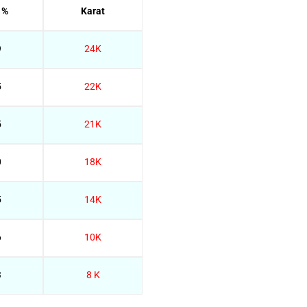
 %
Karat
9
24K
5
22K
5
21K
0
18K
5
14K
6
10K
3
8 K