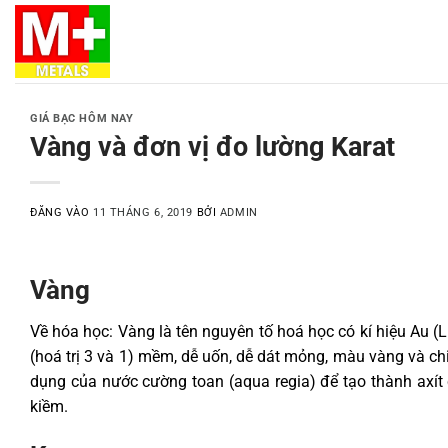
Bỏ
qua
nội
dung
GIÁ BẠC HÔM NAY
Vàng và đơn vị đo lường Karat
ĐĂNG VÀO
11 THÁNG 6, 2019
BỞI
ADMIN
Vàng
Về hóa học: Vàng là tên nguyên tố hoá học có kí hiệu Au (
(hoá trị 3 và 1) mềm, dễ uốn, dễ dát mỏng, màu vàng và ch
dụng của nước cường toan (aqua regia) để tạo thành axít
kiềm.