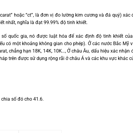
 “carat” hoặc “ct”, là đơn vị đo lường kim cương và đá quý) xác 
ết nhất, nghĩa là đạt 99.99% độ tinh khiết.
t số quốc gia, nó được luật hóa để xác định độ tinh khiết củ
nếu có một khoảng không gian cho phép). Ở các nước Bắc Mỹ v
arat, chẳng hạn 18K, 14K, 10K…, Ở châu Âu, dấu hiệu xác nhận đ
háp trên được sử dụng rộng rãi ở châu Á và các khu vực khác củ
n chia số đó cho 41.6.