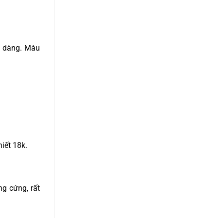
ễ dàng. Màu
iết 18k.
ng cứng, rất