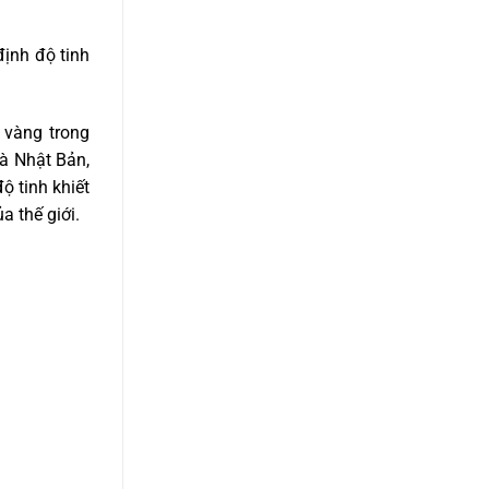
định độ tinh
a vàng trong
à Nhật Bản,
ộ tinh khiết
a thế giới.