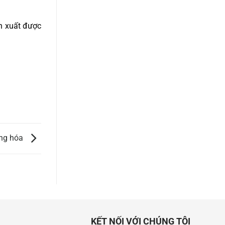
n xuất được
àng hóa
KẾT NỐI VỚI CHÚNG TÔI