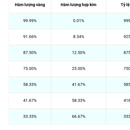
Hàm lượng vàng
Hàm lượng hợp kim
Tỷ lệ
99.99%
0.01%
99
91.66%
8.34%
92
87.50%
12.50%
87
75.00%
25.00%
75
58.33%
41.67%
58
41.67%
58.33%
41
33.33%
66.67%
33