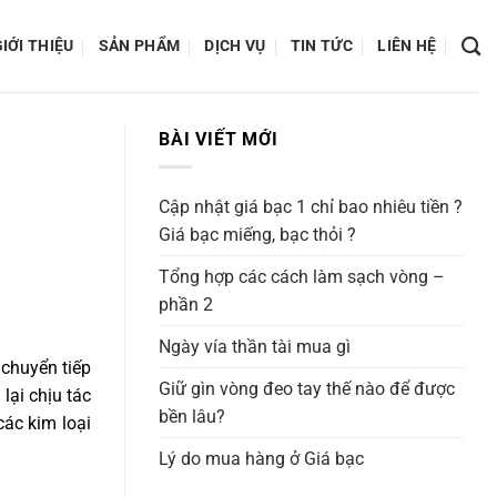
IỚI THIỆU
SẢN PHẨM
DỊCH VỤ
TIN TỨC
LIÊN HỆ
BÀI VIẾT MỚI
Cập nhật giá bạc 1 chỉ bao nhiêu tiền ?
Giá bạc miếng, bạc thỏi ?
Tổng hợp các cách làm sạch vòng –
phần 2
Ngày vía thần tài mua gì
 chuyển tiếp
Giữ gìn vòng đeo tay thế nào để được
lại chịu tác
bền lâu?
ác kim loại
Lý do mua hàng ở Giá bạc