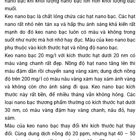
nano bạc khi khối lượng nano bạc lớn hơn khối lượng bạc
muối.
Keo nano bạc là chất lỏng chứa các hạt nano bạc. Các hạt
nano rất nhỏ nên tán xạ và hấp thu ánh sáng khả kiến rất
mạnh do đó keo nano bạc luôn có màu và không trong
suốt như nước mà hơi nhờ hay đục. Màu của keo nano bạc
phụ thuộc vào kích thước hạt và nồng độ nano bạc.
Keo nano bạc 20 mg/l với kích thước hạt dưới 20 nm có
màu vàng chanh rất đẹp. Nồng độ hạt nano tăng lên thì
màu đậm dần rồi chuyển sang vàng xám; dung dịch nồng
độ trên 200 mg/l có màu nâu vàng xám hay xám ánh vàng
và không còn cho ánh sáng đi qua. Keo nano bạc kích
thước này rất bền, để nhiều tháng vẫn không hỏng. Các
loại nano bạc thương phẩm thường có kích thước hạt dưới
30 nm, có màu vàng đậm hay vàng chanh, nâu đỏ, hay
xám.
Màu của keo nano bạc thay đổi khi kích thước hạt thay
đổi. Cùng dung dịch nồng độ 20 ppm, nhưng hạt 40 – 50