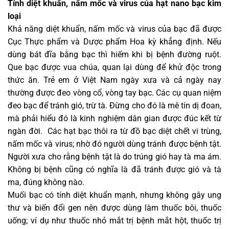
Tính diệt khuẩn, nấm mốc và virus của hạt nano bạc kim
loại
Khả năng diệt khuẩn, nấm mốc và virus của bạc đã được
Cục Thực phẩm và Dược phẩm Hoa kỳ khẳng định. Nếu
dùng bát đĩa bằng bạc thì hiếm khi bị bệnh đường ruột.
Que bạc được vua chúa, quan lại dùng để khử độc trong
thức ăn. Trẻ em ở Việt Nam ngày xưa và cả ngày nay
thường được đeo vòng cổ, vòng tay bạc. Các cụ quan niệm
đeo bạc để tránh gió, trừ tà. Đừng cho đó là mê tín dị đoan,
mà phải hiểu đó là kinh nghiệm dân gian được đúc kết từ
ngàn đời. Các hạt bạc thôi ra từ đồ bạc diệt chết vi trùng,
nấm mốc và virus; nhờ đó người dùng tránh được bệnh tật.
Người xưa cho rằng bệnh tật là do trúng gió hay tà ma ám.
Không bị bệnh cũng có nghĩa là đã tránh được gió và tà
ma, đúng không nào.
Muối bạc có tính diệt khuẩn mạnh, nhưng không gây ung
thư và biến đổi gen nên được dùng làm thuốc bôi, thuốc
uống; ví dụ như thuốc nhỏ mắt trị bệnh mắt hột, thuốc trị