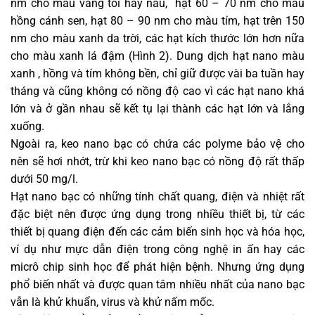
nm cho màu vàng tối hay nâu, hạt 60 – 70 nm cho màu
hồng cánh sen, hạt 80 – 90 nm cho màu tím, hạt trên 150
nm cho màu xanh da trời, các hạt kích thước lớn hơn nữa
cho màu xanh lá đậm (Hình 2). Dung dịch hạt nano màu
xanh , hồng và tím không bền, chỉ giữ được vài ba tuần hay
tháng và cũng không có nồng độ cao vì các hạt nano khá
lớn và ở gần nhau sẽ kết tụ lại thành các hạt lớn và lắng
xuống.
Ngoài ra, keo nano bạc có chứa các polyme bảo vệ cho
nên sẽ hơi nhớt, trừ khi keo nano bạc có nồng độ rất thấp
dưới 50 mg/l.
Hạt nano bạc có những tính chất quang, điện và nhiệt rất
đặc biệt nên được ứng dụng trong nhiều thiết bị, từ các
thiết bị quang điện đến các cảm biến sinh học và hóa học,
ví dụ như mực dẫn điện trong công nghệ in ấn hay các
micrô chip sinh học để phát hiện bệnh. Nhưng ứng dụng
phổ biến nhất và được quan tâm nhiều nhất của nano bạc
vẫn là khử khuẩn, virus và khử nấm mốc.