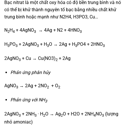
Bạc nitrat là một chất oxy hóa có độ bền trung bình và nó
có thể bị khử thành nguyên tố bạc bằng nhiều chất khử
trung bình hoặc mạnh như N2H4, H3PO3, Cu…
N
H
+ 4AgNO
→ 4Ag + N2 + 4HNO
2
4
3
3
H
PO
+ 2AgNO
+ H
O → 2Ag + H
PO4 + 2HNO
3
3
3
3
3
3
2AgNO
+ Cu → Cu(NO3)
+ 2Ag
3
2
Phản ứng phân hủy
AgNO
→ 2Ag + 2NO
+ O
3
2
2
Phản ứng với NH
3
2AgNO
+ 2NH
· H
O → Ag
O + H2O + 2NH
NO
(lượng
3
3
2
2
4
3
nhỏ amoniac)