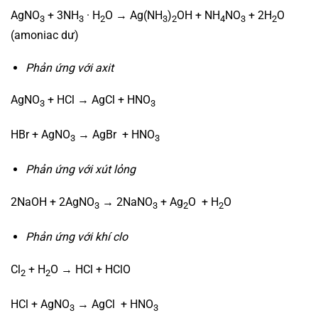
AgNO
+ 3NH
· H
O → Ag(NH
)
OH + NH
NO
+ 2H
O
3
3
2
3
2
4
3
2
(amoniac dư)
Phản ứng với axit
AgNO
+ HCl → AgCl + HNO
3
3
HBr + AgNO
→ AgBr + HNO
3
3
Phản ứng với xút lỏng
2NaOH + 2AgNO
→ 2NaNO
+ Ag
O + H
O
3
3
2
2
Phản ứng với khí clo
Cl
+ H
O → HCl + HClO
2
2
HCl + AgNO
→ AgCl + HNO
3
3