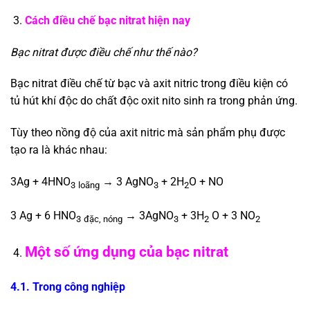
Cách điều chế bạc nitrat hiện nay
Bạc nitrat được điều chế như thế nào?
Bạc nitrat điều chế từ bạc và axit nitric trong điều kiện có
tủ hút khí độc do chất độc oxit nito sinh ra trong phản ứng.
Tùy theo nồng độ của axit nitric mà sản phẩm phụ được
tạo ra là khác nhau:
3Ag + 4HNO
→ 3 AgNO
+ 2H
O + NO
3
loãng
3
2
3 Ag + 6 HNO
→ 3AgNO
+ 3H
O + 3 NO
3
đặc, nóng
3
2
2
Một số ứng dụng của bạc nitrat
4.1. Trong công nghiệp