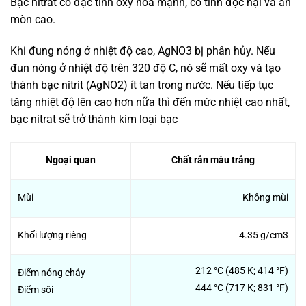
Bạc nitrat có đặc tính oxy hóa mạnh, có tính độc hại và ăn
mòn cao.
Khi đung nóng ở nhiệt độ cao, AgNO3 bị phân hủy. Nếu
đun nóng ở nhiệt độ trên 320 độ C, nó sẽ mất oxy và tạo
thành bạc nitrit (AgNO2) ít tan trong nước. Nếu tiếp tục
tăng nhiệt độ lên cao hơn nữa thì đến mức nhiệt cao nhất,
bạc nitrat sẽ trở thành kim loại bạc
Ngoại quan
Chất rắn màu trắng
Mùi
Không mùi
Khối lượng riêng
4.35 g/cm3
212 °C (485 K; 414 °F)
Điểm nóng chảy
444 °C (717 K; 831 °F)
Điểm sôi