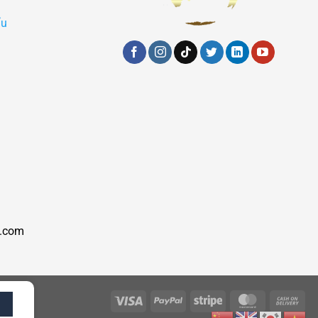
ẩu
.com
N