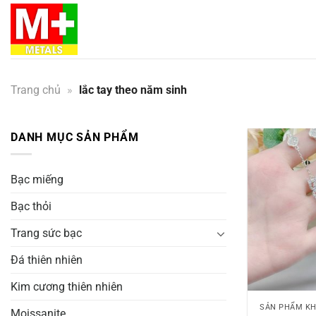
Bỏ
qua
nội
dung
Trang chủ
»
lắc tay theo năm sinh
DANH MỤC SẢN PHẨM
Bạc miếng
Bạc thỏi
Trang sức bạc
Đá thiên nhiên
Kim cương thiên nhiên
SẢN PHẨM K
Moissanite