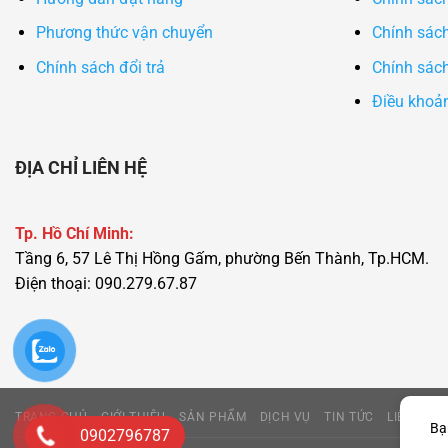
Phương thức vận chuyển
Chính sách
Chính sách đổi trả
Chính sách
Điều khoả
ĐỊA CHỈ LIÊN HỆ
Tp. Hồ Chí Minh:
Tầng 6, 57 Lê Thị Hồng Gấm, phường Bến Thành, Tp.HCM.
Điện thoại: 090.279.67.87
TRANG CHỦ
GIỚI THIỆU
SẢN PHẨM
DỊCH VỤ
TIN TỨC
LIÊN HỆ
Bạ
0902796787