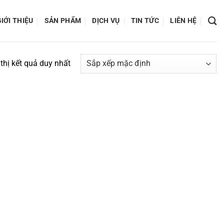
IỚI THIỆU
SẢN PHẨM
DỊCH VỤ
TIN TỨC
LIÊN HỆ
thị kết quả duy nhất