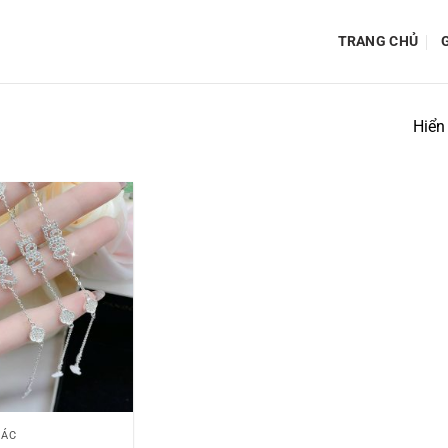
TRANG CHỦ
G
Hiển 
HÁC