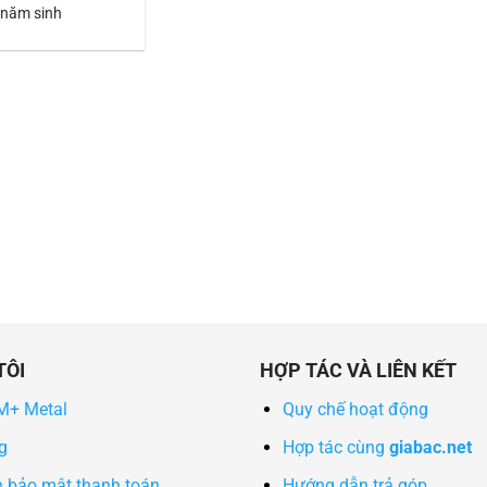
 năm sinh
TÔI
HỢP TÁC VÀ LIÊN KẾT
 M+ Metal
Quy chế hoạt động
g
Hợp tác cùng
giabac.net
h bảo mật thanh toán
Hướng dẫn trả góp