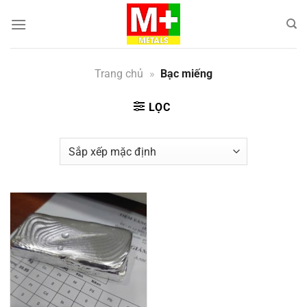
Bỏ
qua
nội
dung
Trang chủ
»
Bạc miếng
LỌC