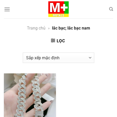
Bỏ
qua
nội
dung
Trang chủ
»
lắc bạc; lắc bạc nam
LỌC