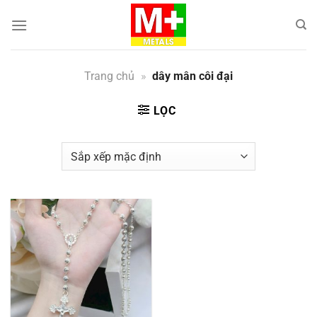
Bỏ
qua
nội
dung
Trang chủ
»
dây mân côi đại
LỌC