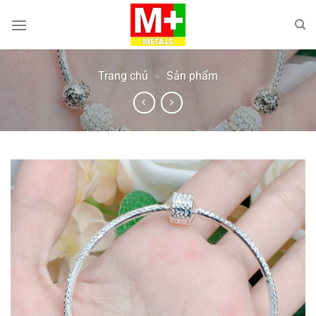
Bỏ
qua
nội
dung
Trang chủ
»
Sản phẩm