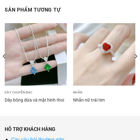
SẢN PHẨM TƯƠNG TỰ
DÂY CHUYỀN BẠC
NHẪN
Dây bông dừa và mặt hình thoi
Nhẫn nữ trái tim
HỖ TRỢ KHÁCH HÀNG
Các câu hỏi thường gặp