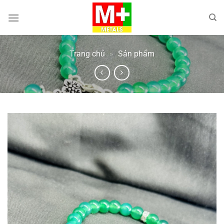
Bỏ
qua
nội
dung
Trang chủ
»
Sản phẩm