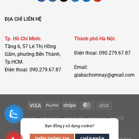
ĐỊA CHỈ LIÊN HỆ
Tp. Hồ Chí Minh:
Thành phố Hà Nội:
Tầng 6, 57 Lê Thị Hồng
Điện thoại: 090.279.67.87
Gấm, phường Bến Thành,
Tp.HCM.
Email:
Điện thoại: 090.279.67.87
giabachomnay@gmail.com
TRANG CHỦ
GIỚI THIỆU
SẢN PHẨM
DỊCH VỤ
TIN TỨC
Bạn đồng ý sử dụng cookie?
LIÊN HỆ
THÊM THÔNG TIN
CHẤP NHẬN