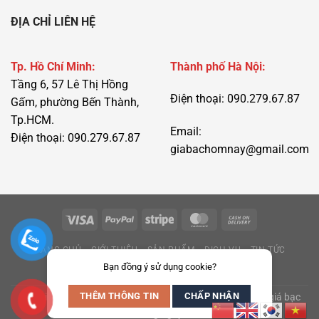
ĐỊA CHỈ LIÊN HỆ
Tp. Hồ Chí Minh:
Thành phố Hà Nội:
Tầng 6, 57 Lê Thị Hồng
Điện thoại: 090.279.67.87
Gấm, phường Bến Thành,
Tp.HCM.
Email:
Điện thoại: 090.279.67.87
giabachomnay@gmail.com
TRANG CHỦ
GIỚI THIỆU
SẢN PHẨM
DỊCH VỤ
TIN TỨC
Bạn đồng ý sử dụng cookie?
LIÊN HỆ
THÊM THÔNG TIN
CHẤP NHẬN
Copyright 2016 - 2026 ©
giabac.net
Cập nhật thị trường giá bạc
hàng ngày