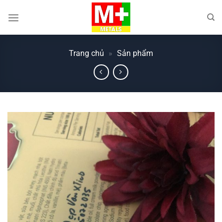
Bỏ
qua
nội
dung
Trang chủ
»
Sản phẩm