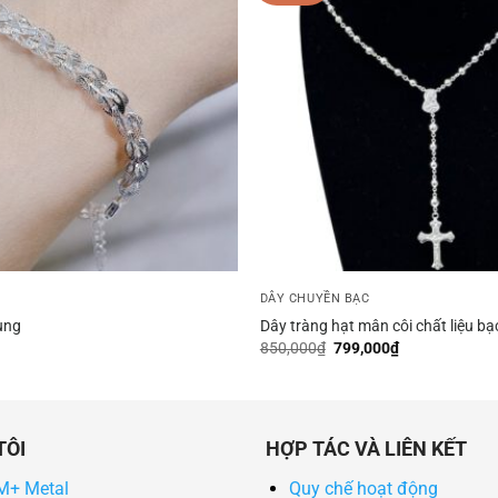
DÂY CHUYỀN BẠC
ụng
Dây tràng hạt mân côi chất liệu b
Giá
Giá
850,000
₫
799,000
₫
gốc
hiện
là:
tại
850,000₫.
là:
799,000₫.
TÔI
HỢP TÁC VÀ LIÊN KẾT
 M+ Metal
Quy chế hoạt động