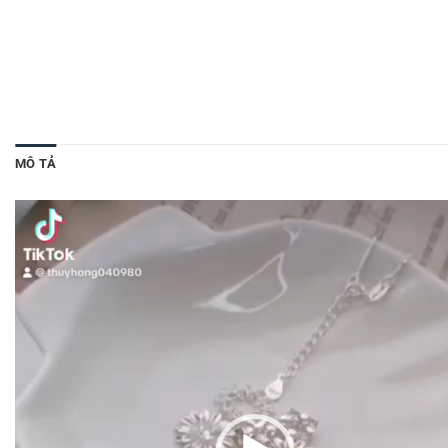
MÔ TẢ
Trình
chơi
Video