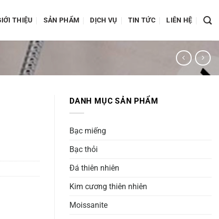
IỚI THIỆU
SẢN PHẨM
DỊCH VỤ
TIN TỨC
LIÊN HỆ
DANH MỤC SẢN PHẨM
Bạc miếng
Bạc thỏi
Đá thiên nhiên
Kim cương thiên nhiên
Moissanite