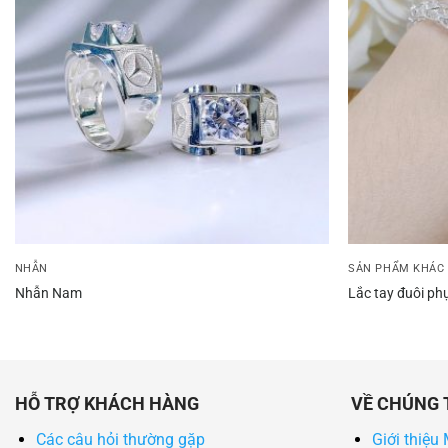
NHẪN
SẢN PHẨM KHÁC
Nhẫn Nam
Lắc tay đuôi ph
HỖ TRỢ KHÁCH HÀNG
VỀ CHÚNG 
Các câu hỏi thường gặp
Giới thiệu