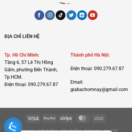
ĐỊA CHỈ LIÊN HỆ
Tp. Hồ Chí Minh:
Thành phố Hà Nội:
Tầng 6, 57 Lê Thị Hồng
Điện thoại: 090.279.67.87
Gấm, phường Bến Thành,
Tp.HCM.
Email:
Điện thoại: 090.279.67.87
giabachomnay@gmail.com
TRANG CHỦ
GIỚI THIỆU
SẢN PHẨM
DỊCH VỤ
TIN TỨC