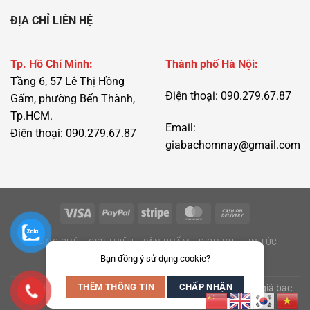
ĐỊA CHỈ LIÊN HỆ
Tp. Hồ Chí Minh:
Thành phố Hà Nội:
Tầng 6, 57 Lê Thị Hồng
Điện thoại: 090.279.67.87
Gấm, phường Bến Thành,
Tp.HCM.
Email:
Điện thoại: 090.279.67.87
giabachomnay@gmail.com
TRANG CHỦ
GIỚI THIỆU
SẢN PHẨM
DỊCH VỤ
TIN TỨC
Bạn đồng ý sử dụng cookie?
LIÊN HỆ
THÊM THÔNG TIN
CHẤP NHẬN
Copyright 2016 - 2026 ©
giabac.net
Cập nhật thị trường giá bạc
hàng ngày