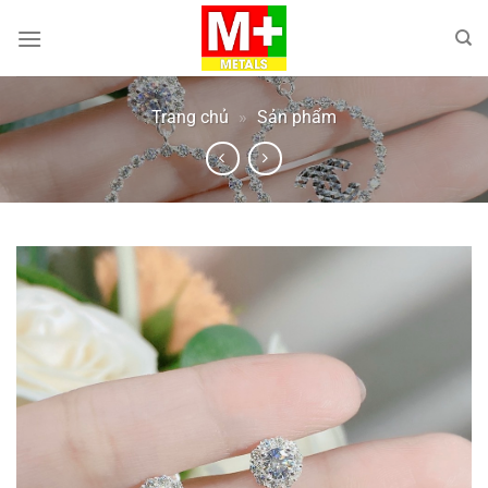
Bỏ
qua
nội
dung
Trang chủ
»
Sản phẩm